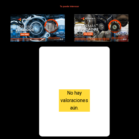
AGUA
Te puede interesar
$178,000.00
Valoraci
ones
No hay
valoraciones
aún.