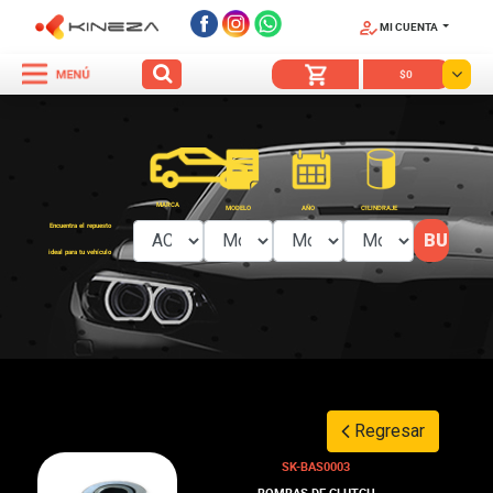
MI CUENTA
SÍGUENOS
$0
MARCA
MODELO
AÑO
CILINDRAJE
Encuentra el repuesto
ideal para tu vehículo
Regresar
SK-BAS0003
BOMBAS DE CLUTCH