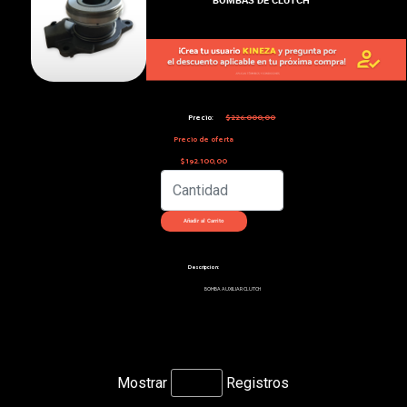
Precio:
$226.000,00
Precio de oferta
$192.100,00
Descripcion:
BOMBA AUXILIAR CLUTCH
Mostrar
Registros