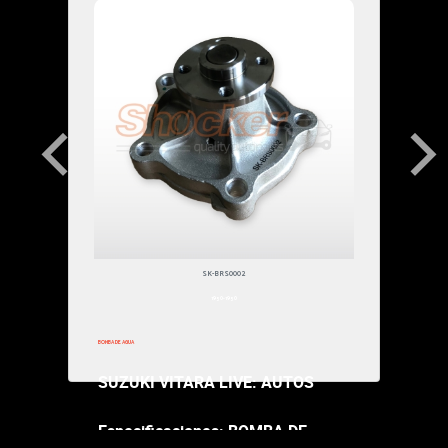
$178,000.00
SK-BRS0002
1950-1950
BOMBA DE AGUA
SUZUKI VITARA LIVE: AUTOS
Especificaciones: BOMBA DE