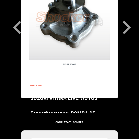
SK-BRS0002
1950-1950
BOMBA DE AGUA
SUZUKI VITARA LIVE: AUTOS
Especificaciones: BOMBA DE
AGUA
COMPLETA TU COMPRA