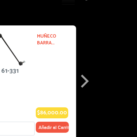
61-430
BUJE DE
TIJERA
2014-2014
MAZDA 3:
AUTOS
Especificacio
nes:
TECNOLOGIA
SKYACTIV
$156,000.0
0