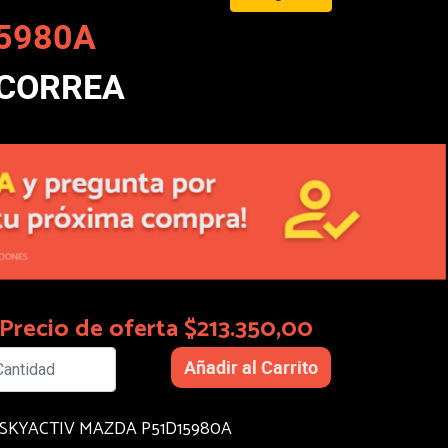
5980A
 CORREA
Precio de oferta $213.350,00
SKYACTIV MAZDA P51D15980A