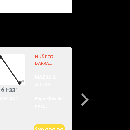
61-430
BUJE DE
TIJERA
2014-2014
MAZDA 3:
AUTOS
Especificacio
nes:
TECNOLOGIA
SKYACTIV
$156,000.0