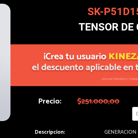
SK-P51D1
TENSOR DE
Precio:
$251.000,00
Descripcion:
GENERACION 