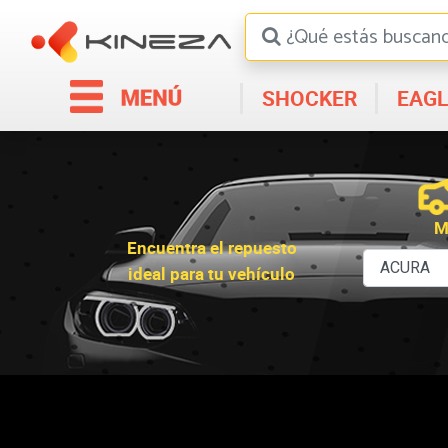
SHOCKER
EAGL
M
Encuentra el repuesto
ideal para tu vehículo