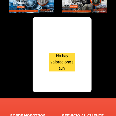
Valoraci
ones
No hay
valoraciones
aún.
SOBRE NOSOTROS
SERVICIO AL CLIENTE