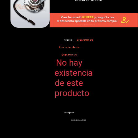
Precio:
$766.000,00
Precio de oferta
$651.100,00
No hay
existencia
de este
producto
Descripcion:
BOCIN DELANTERO