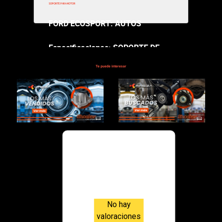
SOPORTE PARA MOTOR
FORD ECOSPORT: AUTOS
Especificaciones: SOPORTE DE
MOTOR FORD ECOSPORT 1.5
Te puede interesar
TRAS 2018-2020 CAJA
MECANICA GENERACION DRAGON
$157,000.00
Valoraci
ones
No hay
valoraciones