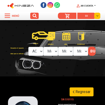
MI CUENTA
SÍGUENOS
$0
MARCA
MODELO
AÑO
CILINDRAJE
Encuentra el repuesto
ideal para tu vehículo
Regresar
SK-510115
RODAMIENTOS