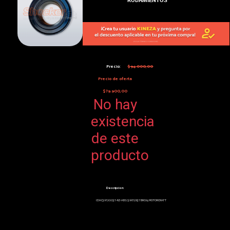
Precio:
$94.000,00
Precio de oferta
$79.900,00
No hay
existencia
de este
producto
Descripcion:
(DAC39720037-RZ-ABS) 39X72X37 BRG15 MOTORCRAFT