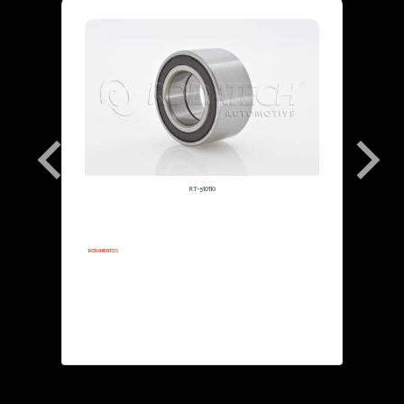
RT-510110
2011-2011
RODAMIENTOS
FORD FOCUS: AUTOS
Especificaciones: TECNOLOGIA
ECOBOOST