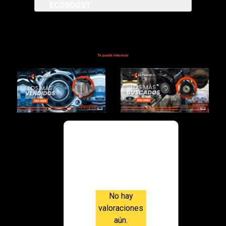
ECOBOOST
$110,000.00
Te puede interesar
Valoraci
ones
No hay
valoraciones
aún.