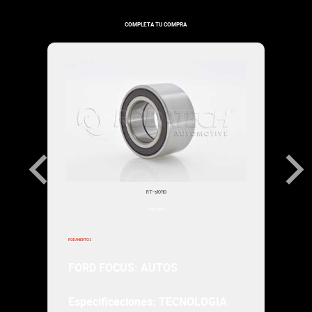
$110,000.00
COMPLETA TU COMPRA
RT-510110
2011-2011
RODAMIENTOS
FORD FOCUS: AUTOS
Especificaciones: TECNOLOGIA