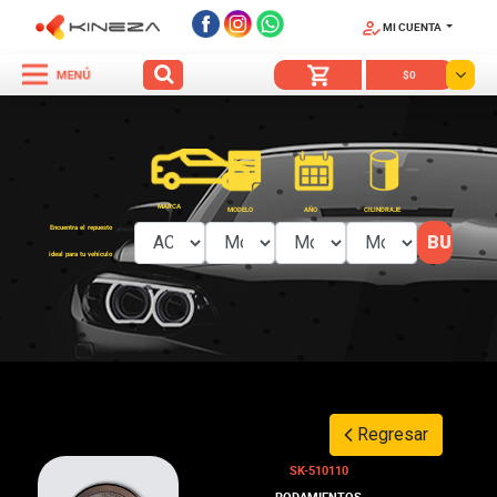
MI CUENTA
SÍGUENOS
$0
MARCA
MODELO
AÑO
CILINDRAJE
Encuentra el repuesto
ideal para tu vehículo
Regresar
SK-510110
RODAMIENTOS