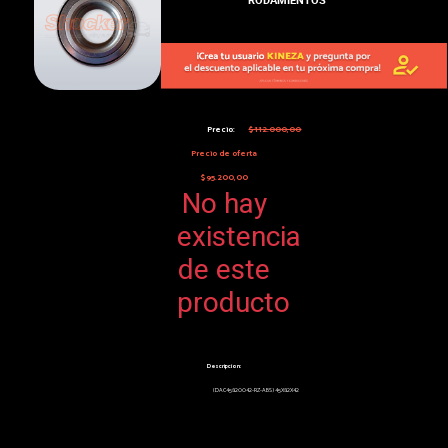
Precio:
$112.000,00
Precio de oferta
$95.200,00
No hay
existencia
de este
producto
Descripcion:
(DAC45820042-RZ-ABS) 45X82X42