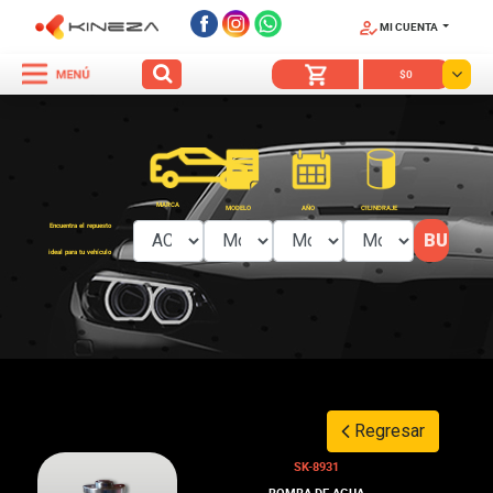
MI CUENTA
SÍGUENOS
$0
MARCA
MODELO
AÑO
CILINDRAJE
Encuentra el repuesto
ideal para tu vehículo
Regresar
SK-8931
BOMBA DE AGUA