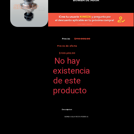
Precio:
$118.000,00
Precio de oferta
$100.300,00
No hay
existencia
de este
producto
Descripcion:
BOMBA AGUA FIESTA POWER 1.6