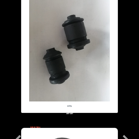
1997-1997
POLEA DE TENSOR
FORD F-150: AUTOS
Especificaciones: (77X17X36
$55,000.00
6019
1997-1997