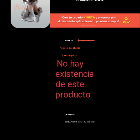
Precio:
$189.000,00
Precio de oferta
$160.650,00
No hay
existencia
de este
producto
Descripcion:
BOMBA AGUA F-150 5.4 16V 1997-2004