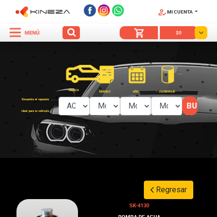
MI CUENTA
SÍGUENOS
$0
MARCA
MODELO
AÑO
CILINDRAJE
Encuentra el repuesto
ideal para tu vehículo
Regresar
SK-4130
BOMBA DE AGUA