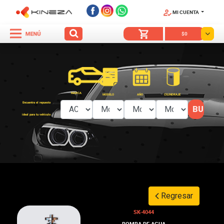
MI CUENTA
SÍGUENOS
$0
MARCA
MODELO
AÑO
CILINDRAJE
Encuentra el repuesto
ideal para tu vehículo
Regresar
SK-4044
BOMBA DE AGUA