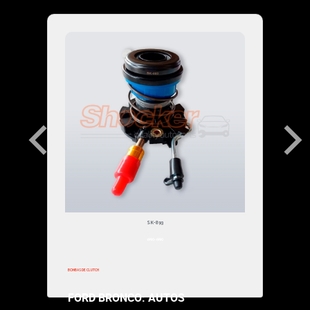
$218,000.00
SK-893
1990-1990
BOMBAS DE CLUTCH
FORD BRONCO: AUTOS