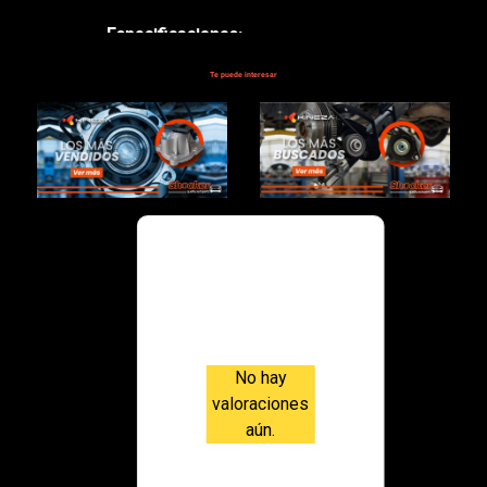
Especificaciones:
Te puede interesar
$218,000.00
Valoraci
ones
No hay
valoraciones
aún.