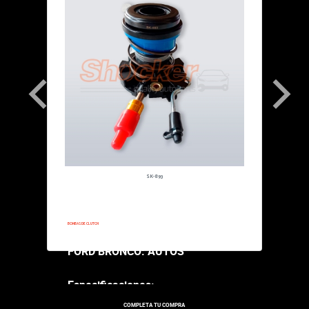
SK-893
1990-1990
BOMBAS DE CLUTCH
FORD BRONCO: AUTOS
Especificaciones:
COMPLETA TU COMPRA