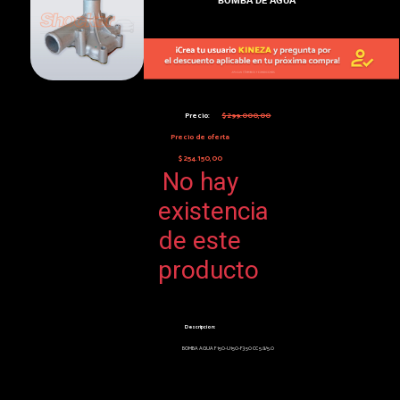
Precio:
$299.000,00
Precio de oferta
$254.150,00
No hay
existencia
de este
producto
Descripcion:
BOMBA AGUA F150-U150-F350 CC 5.8/5.0