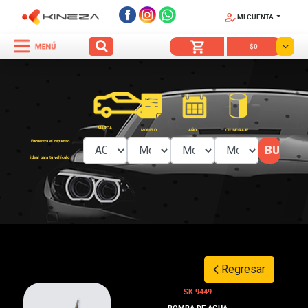
MI CUENTA
SÍGUENOS
$0
MARCA
MODELO
AÑO
CILINDRAJE
Encuentra el repuesto
ideal para tu vehículo
Regresar
SK-9449
BOMBA DE AGUA