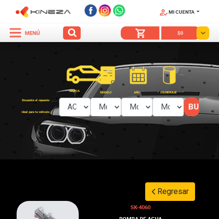
MI CUENTA
SÍGUENOS
$0
MARCA
MODELO
AÑO
CILINDRAJE
Encuentra el repuesto
ideal para tu vehículo
Regresar
SK-4060
BOMBA DE AGUA