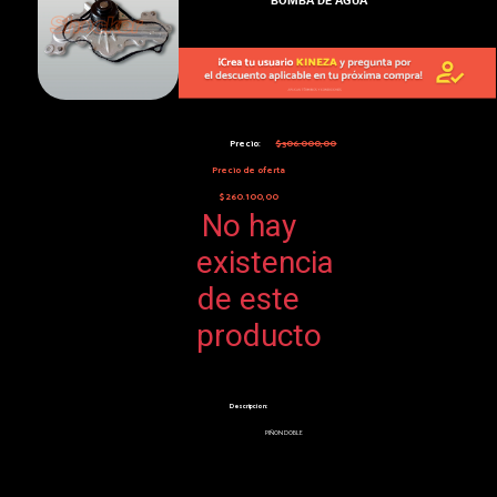
Precio:
$306.000,00
Precio de oferta
$260.100,00
No hay
existencia
de este
producto
Descripcion:
PIÑON DOBLE