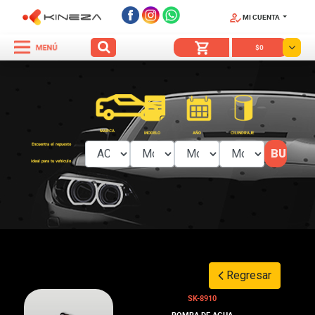
MI CUENTA
SÍGUENOS
$0
MARCA
MODELO
AÑO
CILINDRAJE
Encuentra el repuesto
ideal para tu vehículo
Regresar
SK-8910
BOMBA DE AGUA