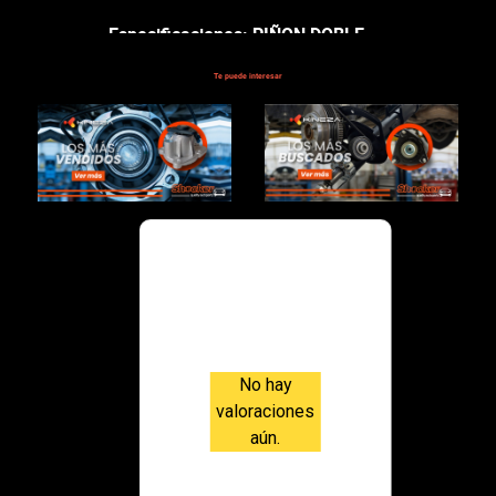
Especificaciones: PIÑON DOBLE
Te puede interesar
$247,000.00
Valoraci
ones
No hay
valoraciones
aún.