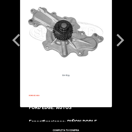
BA-1053
2011-2011
BOMBA DE AGUA
FORD EDGE: AUTOS
Especificaciones: PIÑON DOBLE
COMPLETA TU COMPRA