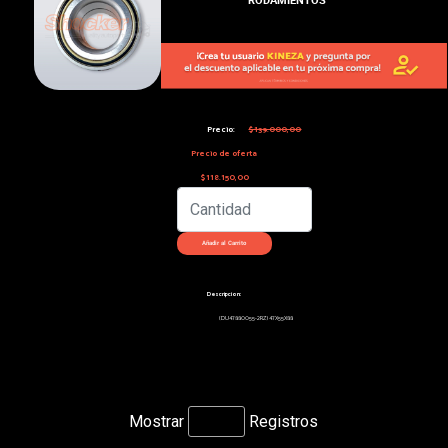
Precio:
$139.000,00
Precio de oferta
$118.150,00
Descripcion:
(DU47880055-2RZ) 47X55X88
Mostrar
Registros