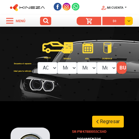
MI CUENTA
SÍGUENOS
$0
MARCA
MODELO
AÑO
CILINDRAJE
Encuentra el repuesto
ideal para tu vehículo
Regresar
SK-PW47880055CSHD
RODAMIENTOS