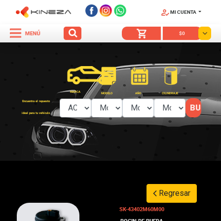
MI CUENTA
SÍGUENOS
$0
MARCA
MODELO
AÑO
CILINDRAJE
Encuentra el repuesto
ideal para tu vehículo
Regresar
SK-43402M60M00
BOCIN DE RUEDA