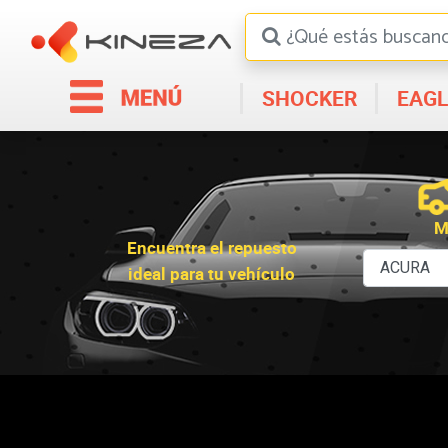
SHOCKER
EAGL
M
Encuentra el repuesto
ideal para tu vehículo