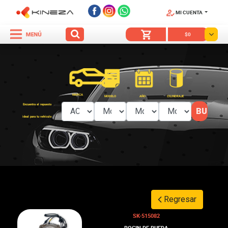
MI CUENTA
SÍGUENOS
$0
MARCA
MODELO
AÑO
CILINDRAJE
Encuentra el repuesto
ideal para tu vehículo
Regresar
SK-515082
BOCIN DE RUEDA