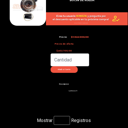
Precio:
$1.062.000,00
Precio de oferta
$902.700,00
Descripcion:
SUPER DUTY
Mostrar
Registros