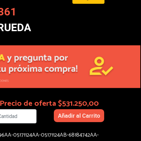
361
 RUEDA
Precio de oferta $531.250,00
796AA-05171124AA-05171124AB-68184742AA-