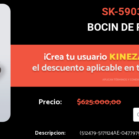
SK-590
BOCIN DE
Precio:
$625.000,00
Descripcion:
(512479-5171124AE-04779