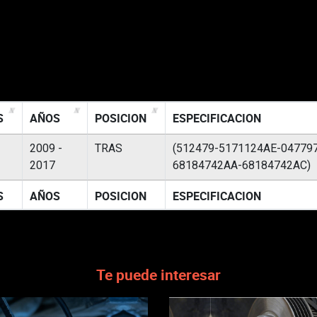
S
AÑOS
POSICION
ESPECIFICACION
2009 -
TRAS
(512479-5171124AE-04779
2017
68184742AA-68184742AC)
S
AÑOS
POSICION
ESPECIFICACION
Te puede interesar