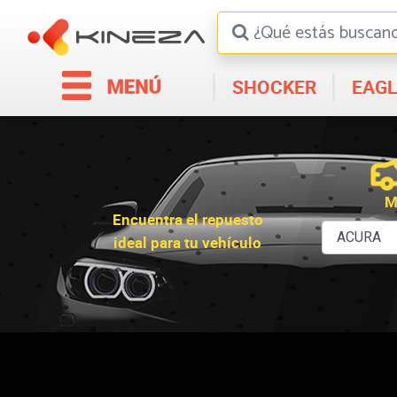
SHOCKER
EAGL
M
Encuentra el repuesto
ideal para tu vehículo