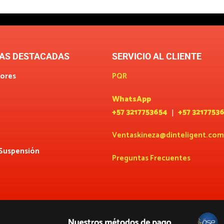
AS DESTACADAS
SERVICIO AL CLIENTE
ores
PQR
WhatsApp
+57 3217753654
+57 3217753
|
Ventaskineza@dinteligent.com
 Suspensión
Preguntas Frecuentes