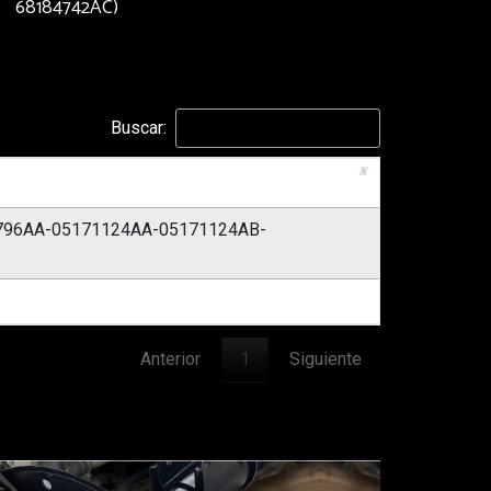
68184742AC)
Buscar:
796AA-05171124AA-05171124AB-
Anterior
1
Siguiente