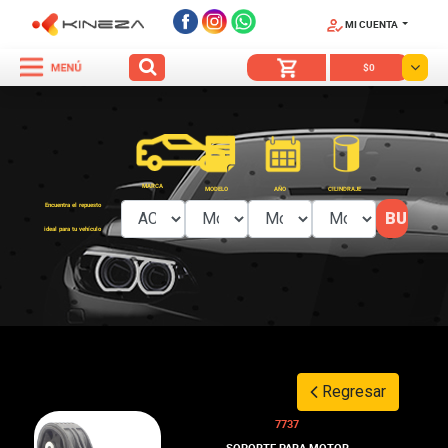
MI CUENTA
SÍGUENOS
$0
MARCA
MODELO
AÑO
CILINDRAJE
Encuentra el repuesto
ideal para tu vehículo
Regresar
7737
SOPORTE PARA MOTOR