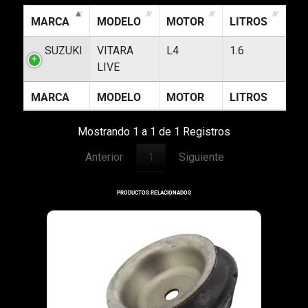
MARCA
MODELO
MOTOR
LITROS
SUZUKI
VITARA
L4
1.6
LIVE
MARCA
MODELO
MOTOR
LITROS
Mostrando 1 a 1 de 1 Registros
Anterior
1
Siguiente
PRODUCTOS RELACIONADOS
7738
2017-201
SOPORTE PARA MOTOR