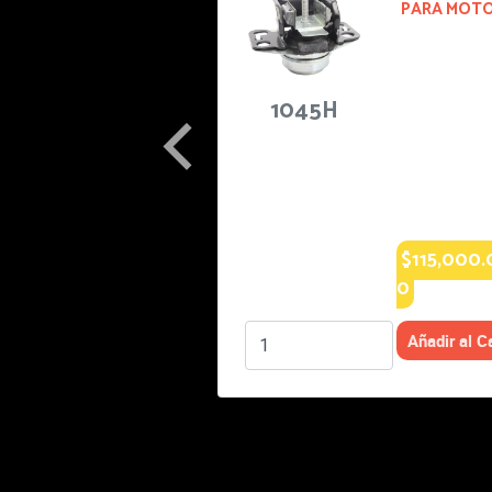
PARA MOTOR
2002-2002
RENAULT
SIMBOL:
1112
AUTOS
2002-2002
Especificacio
nes: STD.
$82,000.00