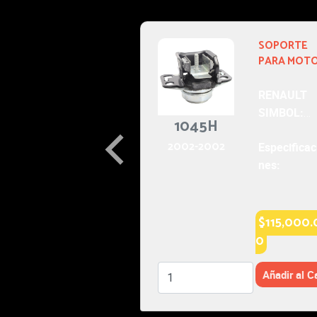
SOPORTE
1112R
PARA MOTOR
2002-2002
RENAULT
SIMBOL:
1112
AUTOS
2002-2002
Especificacio
nes: STD.
$82,000.00