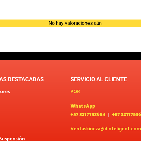
Valoraciones
No hay valoraciones aún.
AS DESTACADAS
SERVICIO AL CLIENTE
ores
PQR
WhatsApp
+57 3217753654
+57 3217753
|
Ventaskineza@dinteligent.com
 Suspensión