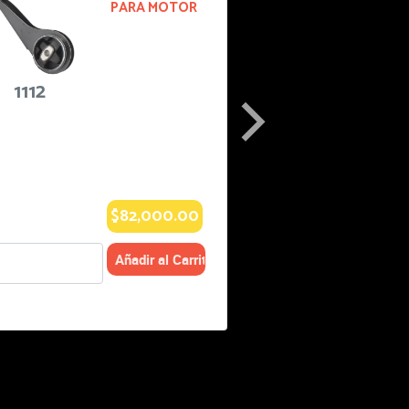
OR
TIJERA
2004-2004
RENAULT
KANGOO:
AUTOS
io
Especificacio
nes:
00
$56,000.00