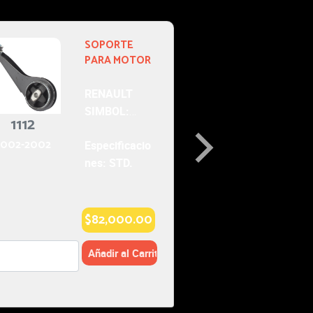
40-446
BUJE DE
OR
TIJERA
2004-2004
RENAULT
KANGOO:
AUTOS
io
Especificacio
nes:
00
$56,000.00