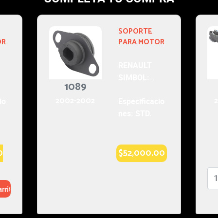
SOPORTE
1161
SOPORTE
PARA MOTOR
PARA MOT
2002-2002
RENAULT
RENAULT
SIMBOL:
SIMBOL:
AUTOS
AUTOS
Especificacio
Especificac
nes: STD.
nes: AUT.
$49,000.00
$71,000.