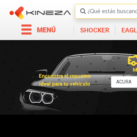
SHOCKER
EAGL
M
Encuentra el repuesto
ideal para tu vehículo