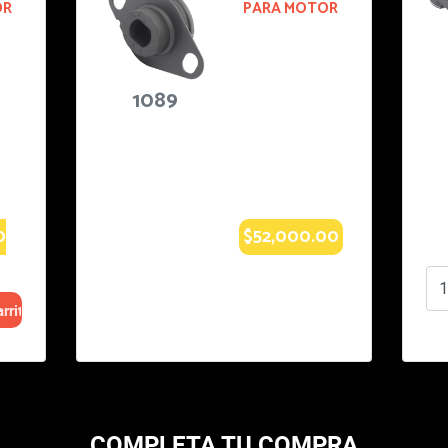
PARA MOTOR
PARA MOT
2002-2002
RENAULT
RENAULT
SIMBOL:
SIMBOL:
AUTOS
AUTOS
Especificacio
Especificac
nes: STD.
nes: AUT.
$49,000.00
$71,000.
COMPLETA TU COMPRA