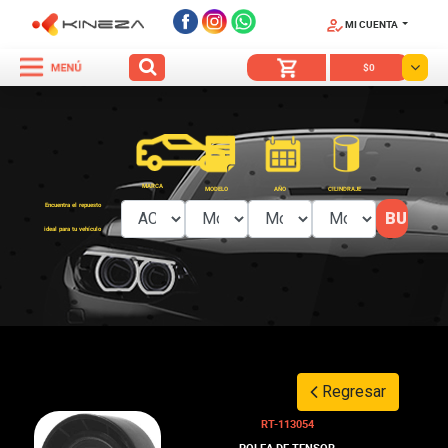
MI CUENTA
SÍGUENOS
$0
MARCA
MODELO
AÑO
CILINDRAJE
Encuentra el repuesto
ideal para tu vehículo
Regresar
RT-113054
POLEA DE TENSOR