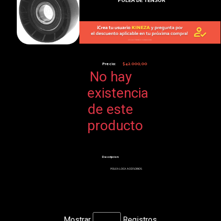
Precio:
$42.000,00
No hay
existencia
de este
producto
Descripcion:
POLEA LOCA ACCESORIOS
Mostrar
Registros