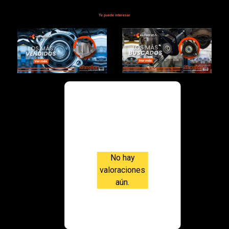
Te puede interesar
$69,000.00
Valoraci
ones
No hay
valoraciones
aún.