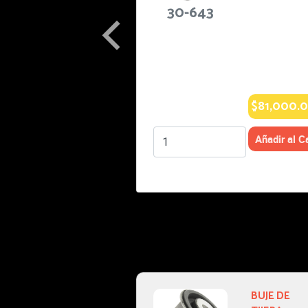
30-644
AUTOS
2011-2011
Especificacio
nes: BUJE
TIJERA
INTERMEDIO
$69,000.00
BUJE DE
43