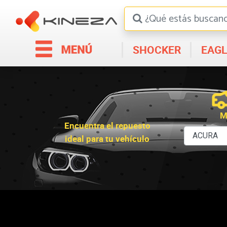
SHOCKER
EAGL
M
Encuentra el repuesto
ideal para tu vehículo