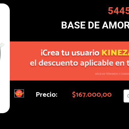
544
BASE DE AMO
Precio:
$167.000,00