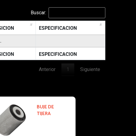
Buscar:
SICION
ESPECIFICACION
.
SICION
ESPECIFICACION
Anterior
1
Siguiente
SK-6653
BOMBA DE
AGUA
2011-2011
ND
JEEP GRAND
:
CHEROKEE: