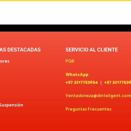
AS DESTACADAS
SERVICIO AL CLIENTE
ores
PQR
WhatsApp
+57 3217753654
+57 3217753
|
Ventaskineza@dinteligent.com
 Suspensión
Preguntas Frecuentes