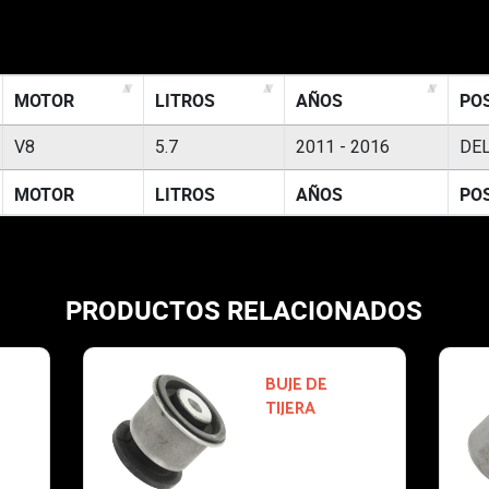
MOTOR
LITROS
AÑOS
PO
V8
5.7
2011 - 2016
DEL
MOTOR
LITROS
AÑOS
PO
PRODUCTOS RELACIONADOS
SOPORTE
CA-3000-
EMPAQUES
PARA MOTOR
DE CABEZA
MLS
2011-2011
JEEP GRAND
JEEP GRA
CHEROKEE:
CHEROKEE