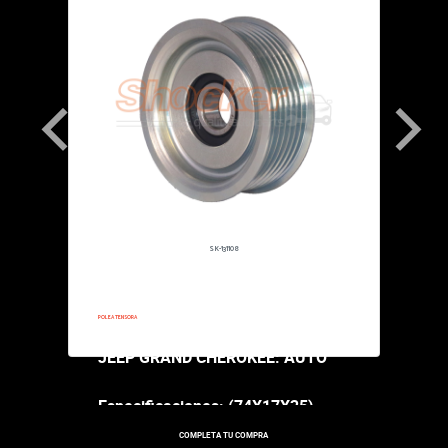
SK-131108
1993-1993
POLEA TENSORA
JEEP GRAND CHEROKEE: AUTO
Especificaciones: (74X17X25)
COMPLETA TU COMPRA