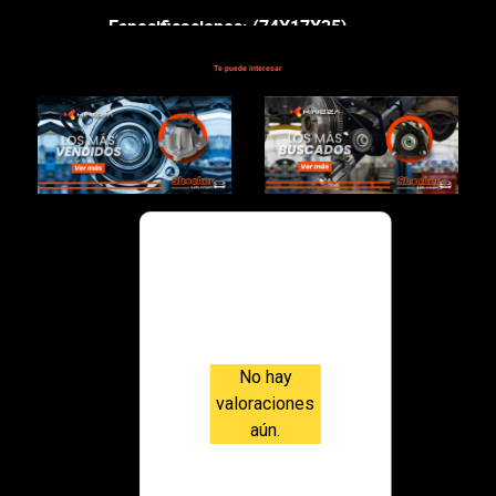
Especificaciones: (74X17X25)
Te puede interesar
$76,000.00
Valoraci
ones
No hay
valoraciones
aún.