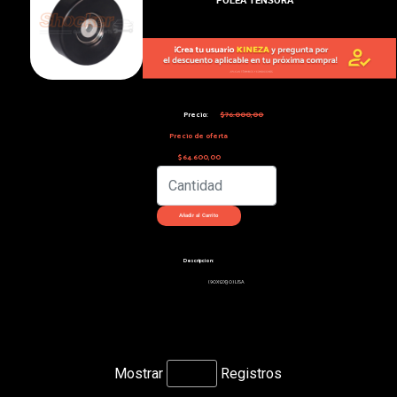
Precio:
$76.000,00
Precio de oferta
$64.600,00
Descripcion:
(90X12X30) LISA
Mostrar
Registros