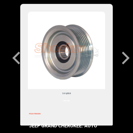
$76,000.00
SK-131108
1993-1993
POLEA TENSORA
JEEP GRAND CHEROKEE: AUTO