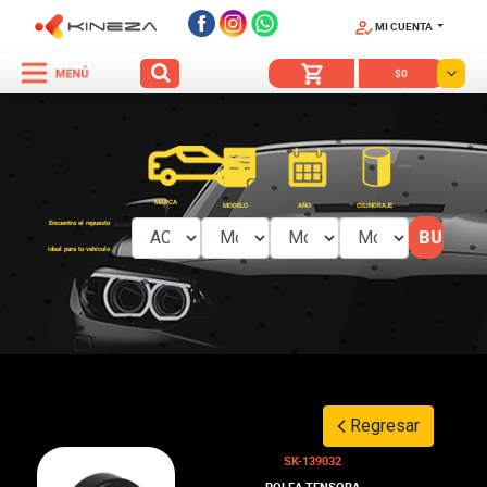
MI CUENTA
SÍGUENOS
$0
MARCA
MODELO
AÑO
CILINDRAJE
Encuentra el repuesto
ideal para tu vehículo
Regresar
SK-139032
POLEA TENSORA