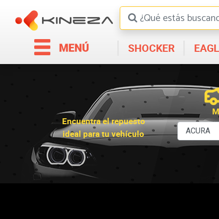
SHOCKER
EAGL
M
Encuentra el repuesto
ideal para tu vehículo