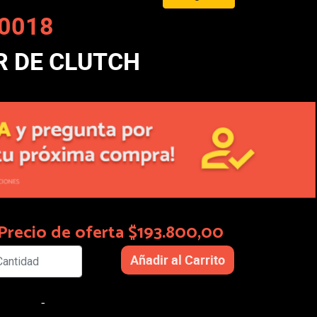
0018
R DE CLUTCH
Precio de oferta $193.800,00
-