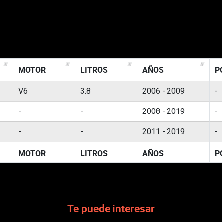
MOTOR
LITROS
AÑOS
P
V6
3.8
2006 - 2009
-
-
-
2008 - 2019
-
-
-
2011 - 2019
-
MOTOR
LITROS
AÑOS
P
Te puede interesar