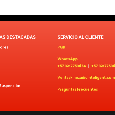
AS DESTACADAS
SERVICIO AL CLIENTE
ores
PQR
WhatsApp
+57 3217753654
+57 3217753
|
Ventaskineza@dinteligent.com
 Suspensión
Preguntas Frecuentes