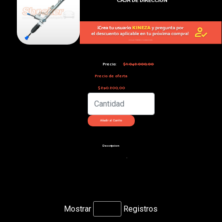
Precio:
$1.048.000,00
Precio de oferta
$890.800,00
Descripcion:
-
Mostrar
Registros