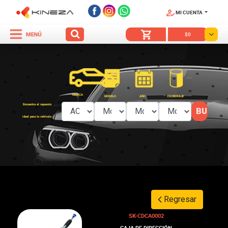
MI CUENTA
SÍGUENOS
$0
MARCA
MODELO
AÑO
CILINDRAJE
Encuentra el repuesto
ideal para tu vehículo
Regresar
SK-CDCA0002
CAJA DE DIRECCIÓN