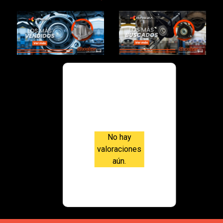
$315,000.00
Valoraci
ones
No hay
valoraciones
aún.