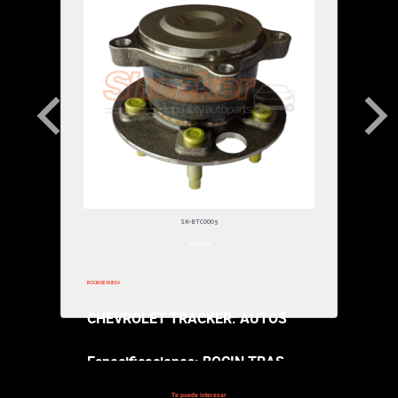
$315,000.00
SK-BTC0005
2010-2010
BOCIN DE RUEDA
CHEVROLET TRACKER: AUTOS
Especificaciones: BOCIN TRAS
CHEVROLET TRACKER TURBO
Te puede interesar