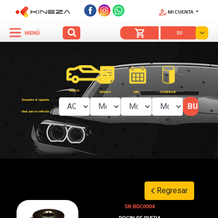
MI CUENTA
SÍGUENOS
$0
MARCA
MODELO
AÑO
CILINDRAJE
Encuentra el repuesto
ideal para tu vehículo
Regresar
SK-BDC0004
BOCIN DE RUEDA