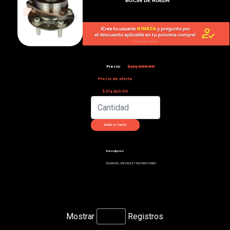
Precio:
$323.000,00
Precio de oferta
$274.550,00
Descripcion:
BOCIN DEL CHEVROLET TRACKER TURBO
Mostrar
Registros