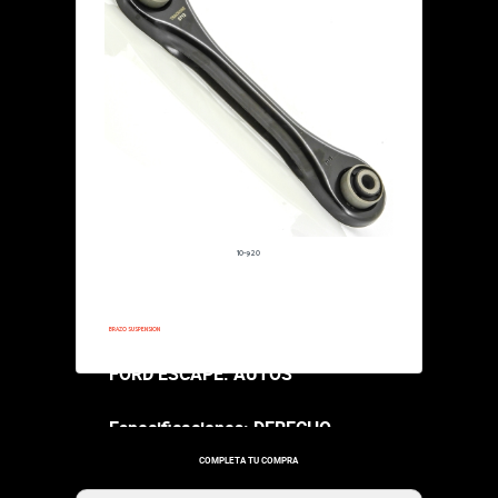
TENSOR DE CORREA
$345,000.00
FORD ESCAPE:
Especificacion
GENERACION 
10-920
$215,000.00
2013-2013
BRAZO SUSPENSION
FORD ESCAPE: AUTOS
Especificaciones: DERECHO-
IZQUIERDO GENERACION
COMPLETA TU COMPRA
ECOBOOST