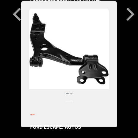
Especificaciones: GENERACION
ECOBOOST
SOPORTE PARA MOTOR
$72,000.00
FORD ESCAPE:
Especificacio
FORD ESCAPE 
ECOBOOST 14-
10-829
$293,000.00
2013-2013
TIJERA
FORD ESCAPE: AUTOS