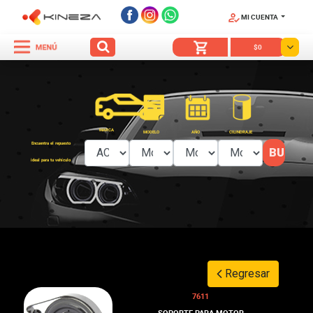
MI CUENTA
SÍGUENOS
$0
MARCA
MODELO
AÑO
CILINDRAJE
Encuentra el repuesto
ideal para tu vehículo
Regresar
7611
SOPORTE PARA MOTOR