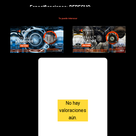
Especificaciones: DERECHO-
IZQUIERDO GENERACION
Te puede interesar
ECOBOOST
$91,000.00
Valoraci
ones
No hay
valoraciones
aún.