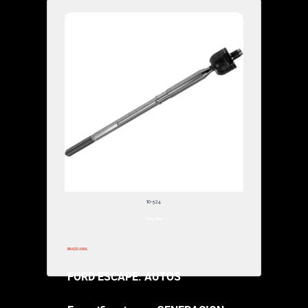
$91,000.00
SOPORTE PARA MOTOR
FORD ESCAPE:
Especificacion
ALUMINIO DON
SOPORTE TRA
10-524
$141,000.00
2013-2013
BRAZO AXIAL
FORD ESCAPE: AUTOS