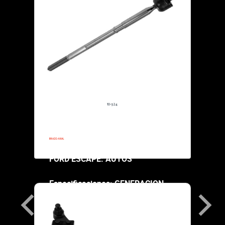
SOPORTE PARA MOTOR
FORD ESCAPE:
Especificacion
ALUMINIO DON
SOPORTE TRA
10-524
$141,000.00
2013-2013
BRAZO AXIAL
FORD ESCAPE: AUTOS
Especificaciones: GENERACION
ECOBOOST