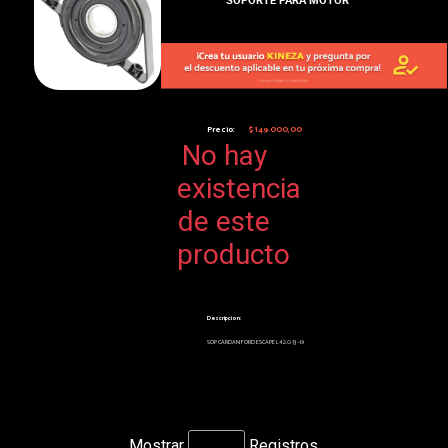
Precio:
$149.000,00
No hay
existencia
de este
producto
Descripcion:
SOP CARDAN FORD ESCAPE L4 2.0 13-19
Mostrar
Registros